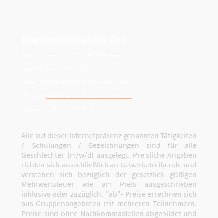
Brandschutzservice Ost
Pietzschebachweg 10 08525 Plauen
Telefon:
03741 / 296 9035
Email:
info@brandschutzservice-ost.de
Website:
www.brandschutzservice-ost.de
whatsapp:
0152 / 587 01 304
Alle auf dieser Internetpräsenz genannten Tätigkeiten
/ Schulungen / Bezeichnungen sind für alle
Geschlechter (m/w/d) ausgelegt. Preisliche Angaben
richten sich ausschließlich an Gewerbetreibende und
verstehen sich bezüglich der gesetzlich gültigen
Mehrwertsteuer wie am Preis ausgeschrieben
inklusive oder zuzüglich. "ab"- Preise errechnen sich
aus Gruppenangeboten mit mehreren Teilnehmern.
Preise sind ohne Nachkommastellen abgebildet und