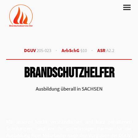
DGUV
205-023
·
ArbSchG
§10
·
ASR
A2.2
BRANDSCHUTZHELFER
Ausbildung überall in SACHSEN
Mit unseren leicht verständlichen und kurz gehaltenen
Schulungen, sind wir Ihr zuverlässiger Partner für die
Ausbildung Ihrer Mitarbeiter nach den Vorgaben der DGUV,